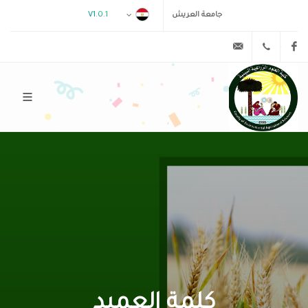
V1.0.1
جامعة العريش
admin@example.com
0683320384
Facebook
كلمة العميد