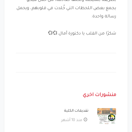
بطريقة بسيطة ولكنها صادقة، من خلال فيديو
يجمع بعض اللحظات التي خُلدت في قلوبهم، ويحمل
رسالة واحدة:
شكرًا من القلب يا دكتورة أمال.💞💞
منشورات اخري
تقديمات الكلية
منذ 10 أشهر